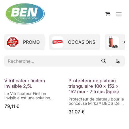
Se rendre au contenu
PROMO
OCCASIONS
A
Vitrificateur finition
Protecteur de plateau
invisible 2,5L
triangulaire 100 x 152 x
152 mm - 7 trous (5pcs)
Le Vitrificateur Finition
Invisible est une solution
Protecteur de plateau pour la
haute résistance qui
ponceuse Mirka® DEOS Delta
79,11
€
conserve l’aspect brut du
663CV. Ils sont conçus pour
bois. Il le protège et le met en
31,07
€
protéger le plateau de l'usure
valeur sans influencer la
lors du ponçage et prolonge
teinte ou l’aspect.
sa durée de vie.
Grâce à sa formule
innovante, il apporte une