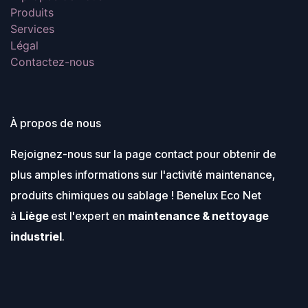
lors de la coupe.
+50 °C.
Produits
Position variable du clip sur
Notre conception de pince
l’étui adaptée pour les
Services
personnalisée garantit un
droitiers et les gauchers
accès adéquat aux bornes
Légal
de la batterie, permettant
Contactez-nous
une meilleure connexion.
Entièrement équipé de
dispositifs de sécurité tels
que protection contre les
étincelles, inversion de
polarité et surchauffe.
À propos de nous
Écran numérique lumineux
avec affichage de la tension
Système de batterie flexible :
Rejoignez-nous sur la page contact pour obtenir de
fonctionne avec toutes les
batteries MILWAUKEE® M18™
plus amples informations sur l'activité maintenance,
produits chimiques ou sablage ! Benelux Eco Net
à
Liège
est l'expert en
maintenance & nettoyage
industriel
.