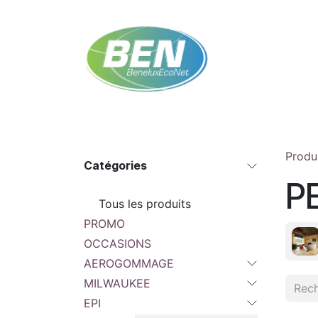
Se rendre au contenu
Accueil
Boutique
Rendez-vous
Contac
Produ
Catégories
P
Tous les produits
PROMO
OCCASIONS
AEROGOMMAGE
MILWAUKEE
EPI