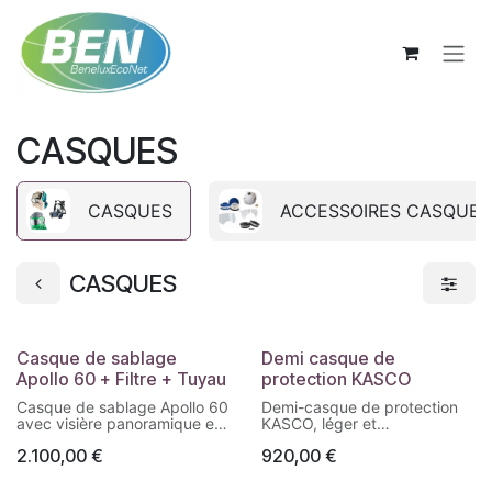
Se rendre au contenu
CASQUES
CASQUES
ACCESSOIRES CASQUES
CASQUES
Casque de sablage
Demi casque de
Apollo 60 + Filtre + Tuyau
protection KASCO
Casque de sablage Apollo 60
Demi-casque de protection
avec visière panoramique et
KASCO, léger et
alimentation en air respirable.
ergonomique, conçu pour
2.100,00
€
920,00
€
Protection intégrale conforme
offrir confort et sécurité lors
aux normes de sécurité.
des travaux en hauteur ou en
Réf. Apollo 60
extérieur.