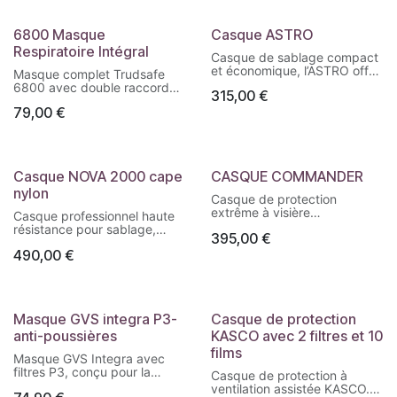
6800 Masque
Casque ASTRO
Nouveau !
Respiratoire Intégral
Casque de sablage compact
et économique, l’ASTRO offre
Masque complet Trudsafe
une excellente vision grâce à
6800 avec double raccord
315,00
€
sa large lentille plate. Léger
(baïonnette + 40 mm), livré
(1,2 kg) et conforme aux
79,00
€
avec filtres vapeurs
normes CE et NIOSH, il est
organiques, filtres à
entièrement démontable pour
particules et 10 protections
des remplacements rapides
d’écran. Idéal en protection
sur le terrain.
respiratoire et faciale pour les
Casque NOVA 2000 cape
CASQUE COMMANDER
opérations d’aérogommage,
nylon
décapage, nettoyage
Casque de protection
chimique, meulage ou
extrême à visière
Casque professionnel haute
peinture.
rectangulaire, conçu en
résistance pour sablage,
395,00
€
polyester et fibre de verre
avec coque en polyéthylène
avec couche supérieure en
490,00
€
HD, champ de vision protégé
caoutchouc. Utilisation sur
double écran, confort type
réseau à air comprimé,
casque moto. À utiliser avec
adapté aux environnements
unité de filtration d’air
à risques chimiques. Fourni
respirable. Livré complet
Masque GVS integra P3-
Casque de protection
avec ceinture, robinet, tuyau
avec cape, tuyau et
et indicateur de débit.
anti-poussières
KASCO avec 2 filtres et 10
régulateur.
films
Masque GVS Integra avec
filtres P3, conçu pour la
Casque de protection à
protection contre les
ventilation assistée KASCO.