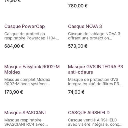
74,90
€
poussières fines et les
Offrant une protection
particules solides ou liquides.
780,00
€
respiratoire complète et un
Réf. VISI SPR 406
grand confort d’utilisation, il
est idéal pour les
environnements poussiéreux,
de peinture ou de traitement
Casque PowerCap
Casque NOVA 3
chimique.
Casque de protection
Casque de sablage NOVA 3
respiratoire Powercap 1104
offrant une protection
avec ventilation assistée
complète du visage et des
684,00
€
579,00
€
intégrée. Léger, autonome et
voies respiratoires, confort
confortable, il assure une
renforcé, communication
protection efficace contre les
intégrée en option et haute
poussières et particules en
résistance aux
suspension.
environnements abrasifs.
Masque Easylock 9002-M
Masque GVS INTEGRA P3
Réf. NV3-711-50
Moldex
anti-odeurs
Masque complet Moldex
Masque de protection GVS
9002-M avec système
Integra équipé de filtres P3
EasyLock®, offrant une
avec charbon actif, offrant
173,90
€
74,90
€
protection respiratoire
une filtration des particules
intégrale confortable et
fines et la neutralisation des
durable pour les
odeurs.
environnements industriels.
Réf. VISI SPR 405
Réf. 1015424002
Masque SPASCIANI
CASQUE AIRSHIELD
Masque respiratoire
Casque ventilé AIRSHIELD
SPASCIANI RC4 avec
avec visière intégrale, conçu