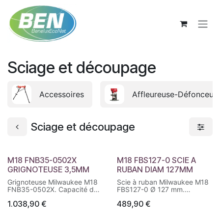
Se rendre au contenu
Sciage et découpage
Accessoires
Affleureuse-Défonceus
Sciage et découpage
M18 FNB35-0502X
M18 FBS127-0 SCIE A
GRIGNOTEUSE 3,5MM
RUBAN DIAM 127MM
Grignoteuse Milwaukee M18
Scie à ruban Milwaukee M18
FNB35-0502X. Capacité de
FBS127-0 Ø 127 mm.
coupe jusqu'à 3,5 mm,
Puissante, rapide, moteur
1.038,90
€
489,90
€
moteur FUEL™, ONE-KEY™,
brushless, capacité 127 x 127
orientation du poinçon 360°
mm, sécurité Cut-Stop.
sans outil.