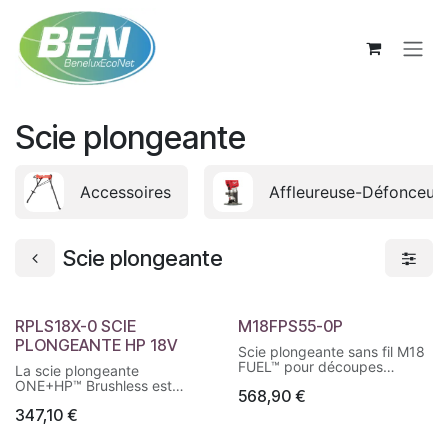
Se rendre au contenu
Scie plongeante
Accessoires
Affleureuse-Défonceus
Scie plongeante
RPLS18X-0 SCIE
M18FPS55-0P
PLONGEANTE HP 18V
Scie plongeante sans fil M18
FUEL™ pour découpes
La scie plongeante
précises dans le bois,
ONE+HP™ Brushless est
568,90
€
stratifiés et matériaux
idéale pour effectuer des
similaires. Compatible avec
347,10
€
coupes transversales,
rail de guidage. Excellente
longitudinales ou
autonomie et puissance
plongeantes extrêmement