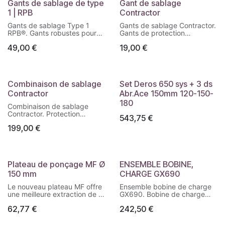
Gants de sablage de type
Gant de sablage
SYSTÈME D'EXTINCTION DE
1 | RPB
Contractor
FLAMMES SEMI-
AUTOMATIQUE, équipé de :
Gants de sablage Type 1
Gants de sablage Contractor.
Chariot mobile à grandes
RPB®. Gants robustes pour
Gants de protection
roues pneumatiques.
cabines de sablage, offrant
renforcés pour cabines de
Connexion rapide.
49,00
€
19,00
€
une excellente résistance à
sablage, offrant résistance à
Tuyaux de 9 m + tuyaux
l’abrasion et une protection
l’abrasion, confort et
d'extension de 6 m.
optimale des mains et avant-
excellente dextérité.
Commandes fixes sur le
bras.
châssis de la machine et
l'armoire électrique.
Combinaison de sablage
Set Deros 650 sys + 3 ds
Réservoir en acier
Contractor
Abr.Ace 150mm 120-150-
inoxydable.
180
Pistolet d'application de
Combinaison de sablage
peinture à flamme avec
Contractor. Protection
543,75
€
dispositif d'allumage
professionnelle contre les
199,00
€
automatique, disponible en
rebonds d’abrasifs, résistante
plusieurs versions selon le
et confortable pour les
but du revêtement (métal,
opérations de sablage et
béton et autres supports
d’aérogommage.
poreux) et en différentes
Plateau de ponçage MF Ø
ENSEMBLE BOBINE,
tailles/types.
4.0 ÉQUIPEMENT : panneau
150 mm
CHARGE GX690
électrique avec carte
Le nouveau plateau MF offre
Ensemble bobine de charge
électronique d'interconnexion
une meilleure extraction de la
GX690. Bobine de charge
et modem, pyromètre de
poussière optimisée pour les
d’origine pour moteur Honda
mesure de température avec
62,77
€
242,50
€
disques Galaxy Multifit, en
GX690, assurant la recharge
câble de connexion de 9 m.
particulier pour le ponçage
du système électrique et de
du mastic et de l'apprêt.
la batterie.