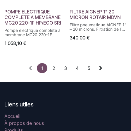
POMPE ELECTRIQUE
FILTRE AIGNEP 1" 20
COMPLETE A MEMBRANE
MICRON ROTAIR MDVN
MC20 220-1F HP/ECO SRI
Filtre pneumatique AIGNEP 1"
– 20 microns. Filtration de l’air
Pompe électrique complète à
comprimé pour
membrane MC20 220-1F
340,00
€
compresseurs et réseaux
HP/ECO SRI. Groupe de
pneumatiques ROTAIR
1.058,10
€
pompage monophasé avec
MDVN.
pompe à membranes
ANNOVI REVERBERI /
COMET MC20, débit 18,5
l/min et pression 20 bars.
1
2
3
4
5
Liens utiles
Accueil
À propos de nous
Produits