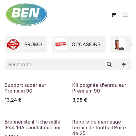
Se rendre au contenu
PROMO
OCCASIONS
A
Support supérieur
Kit poignée d'enrouleur
Premium 90
Premium 90
13,24
€
3,98
€
Brennenstuhl Fiche mâle
Repère de marquage
IP44 16A caoutchouc noir
terrain de football Boite
de 25