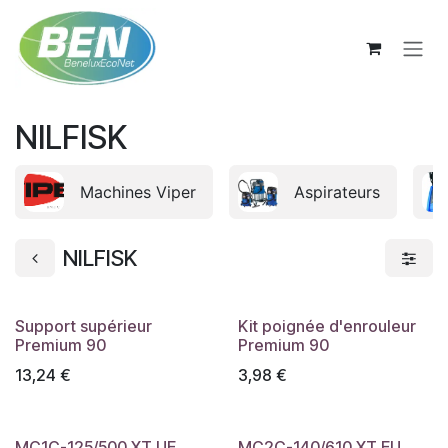
Se rendre au contenu
NILFISK
Machines Viper
Aspirateurs
NILFISK
Support supérieur
Kit poignée d'enrouleur
Premium 90
Premium 90
13,24
€
3,98
€
MC1C-125/500 XT UE
MC2C-140/610 XT EU