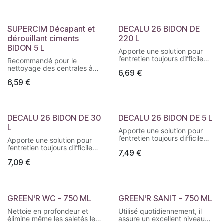
métalliques, échafaudages,
métalliques, échafaudages,
étais, bétonnières, etc…
étais, bétonnières, etc…
SUPERCIM Décapant et
DECALU 26 BIDON DE
dérouillant ciments
220 L
BIDON 5 L
Apporte une solution pour
l’entretien toujours difficile
Recommandé pour le
des bennes aluminium,
nettoyage des centrales à
6,69
€
bennes à ordures et du
béton, camions, toupies,
matériel routier. Peut s’utiliser
6,59
€
banches en bois ou
également pour la remise en
métalliques, échafaudages,
état de tout le matériel de
étais, bétonnières, etc…
transport en aluminium.
DECALU 26 BIDON DE 30
DECALU 26 BIDON DE 5 L
L
Apporte une solution pour
l’entretien toujours difficile
Apporte une solution pour
des bennes aluminium,
l’entretien toujours difficile
7,49
€
bennes à ordures et du
des bennes aluminium,
matériel routier. Peut s’utiliser
7,09
€
bennes à ordures et du
également pour la remise en
matériel routier. Peut s’utiliser
état de tout le matériel de
également pour la remise en
transport en aluminium.
état de tout le matériel de
transport en aluminium.
GREEN'R WC - 750 ML
GREEN'R SANIT - 750 ML
Nettoie en profondeur et
Utilisé quotidiennement, il
élimine même les saletés les
assure un excellent niveau