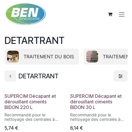
Se rendre au contenu
DETARTRANT
TRAITEMENT DU BOIS
TRAITEMENT
DETARTRANT
SUPERCIM Décapant et
SUPERCIM Décapant et
dérouillant ciments
dérouillant ciments
BIDON 220 L
BIDON 30 L
Recommandé pour le
Recommandé pour le
nettoyage des centrales à
nettoyage des centrales à
béton, camions, toupies,
béton, camions, toupies,
5,74
€
6,14
€
banches en bois ou
banches en bois ou