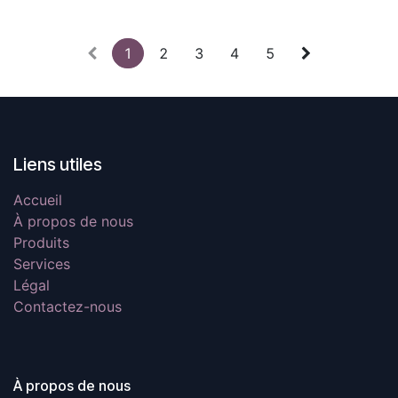
taches, l’encrassement et le
grisaillement. Bidon de 1L.
1
2
3
4
5
Liens utiles
Accueil
À propos de nous
Produits
Services
Légal
Contactez-nous
À propos de nous