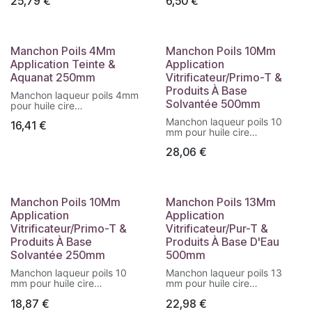
25,79
€
6,50
€
Manchon Poils 4Mm
Manchon Poils 10Mm
Application Teinte &
Application
Aquanat 250mm
Vitrificateur/Primo-T &
Produits À Base
Manchon laqueur poils 4mm
Solvantée 500mm
pour huile cire
DECOPROTECT et COLOR
Manchon laqueur poils 10
16,41
€
FLOORS TEINTE et OPAQUE
mm pour huile cire
DECOPROTECT et COLOR
28,06
€
FLOORS TEINTE et OPAQUE
Manchon Poils 10Mm
Manchon Poils 13Mm
Application
Application
Vitrificateur/Primo-T &
Vitrificateur/Pur-T &
Produits À Base
Produits À Base D'Eau
Solvantée 250mm
500mm
Manchon laqueur poils 10
Manchon laqueur poils 13
mm pour huile cire
mm pour huile cire
DECOPROTECT et COLOR
DECOPROTECT et COLOR
18,87
€
22,98
€
FLOORS TEINTE et OPAQUE
FLOORS TEINTE et OPAQUE