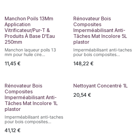
Manchon Poils 13Mm
Rénovateur Bois
Application
Composites
Vitrificateur/Pur-T &
Imperméabilisant Anti-
Produits À Base D'Eau
Tâches Mat Incolore 5L
250mm
plastor
Manchon laqueur poils 13
Imperméabilisant anti-taches
mm pour huile cire
pour bois composites
DECOPROTECT et COLOR
extérieurs. Finition mate,
11,45
€
148,22
€
FLOORS TEINTE et OPAQUE
incolore. Protège
durablement contre l’eau, les
taches, le grisaillement et
l’encrassement. Bidon de 5L.
Rénovateur Bois
Nettoyant Concentré 1L
Composites
20,54
€
Imperméabilisant Anti-
Tâches Mat Incolore 1L
plastor
Imperméabilisant anti-taches
pour bois composites
extérieurs. Finition mate,
41,12
€
incolore. Protège
durablement contre l’eau, les