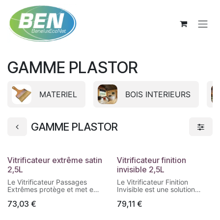
Se rendre au contenu
GAMME PLASTOR
MATERIEL
BOIS INTERIEURS
GAMME PLASTOR
Vitrificateur extrême satin
Vitrificateur finition
2,5L
invisible 2,5L
Le Vitrificateur Passages
Le Vitrificateur Finition
Extrêmes protège et met en
Invisible est une solution
valeur la beauté naturelle du
haute résistance qui
73,03
€
79,11
€
bois. Sa formule est enrichie
conserve l’aspect brut du
pour une haute durabilité
bois. Il le protège et le met en
dans les lieux de vie tels que
valeur sans influencer la