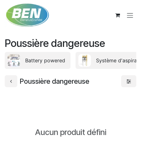
Se rendre au contenu
Poussière dangereuse
Battery powered
Système d'aspirati
Poussière dangereuse
Aucun produit défini