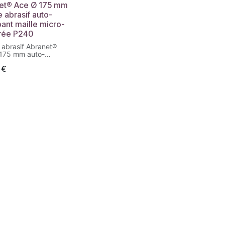
et® Ace Ø 175 mm
 abrasif auto-
ant maille micro-
rée P240
 abrasif Abranet®
175 mm auto-
nt. Maille micro-
€
ée pour ponçage à
endement et
ion optimale.