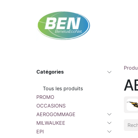
Se rendre au contenu
Accueil
Boutique
Rendez-vous
Contac
Produ
Catégories
A
Tous les produits
PROMO
OCCASIONS
AEROGOMMAGE
MILWAUKEE
EPI