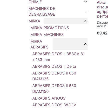
CHIMIE
Abran
disque
MACHINES DE
agripp
DEGRAISSAGE
perfo
MIRKA
Disque
Ace Ø 
MIRKA PROMOTIONS
agrippa
89,42
perfor
MIRKA MACHINES
haut r
aspirat
MIRKA
ABRASIFS
ABRASIFS DEOS II 353CV 81
x 133 mm
ABRASIFS DEOS II Delta
ABRASIFS DEROS II 650
DIAM125
ABRASIFS DEROS II 650
DIAM150
ABRASIFS ANGOS
ABRASIFS DEOS 383CV