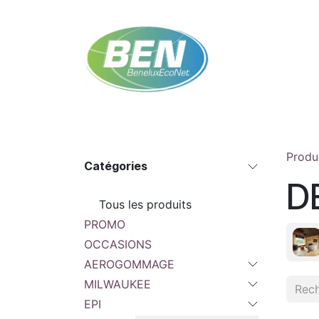
Se rendre au contenu
Accueil
Boutique
Rendez-vous
Contac
Produ
Catégories
D
Tous les produits
PROMO
OCCASIONS
AEROGOMMAGE
MILWAUKEE
EPI