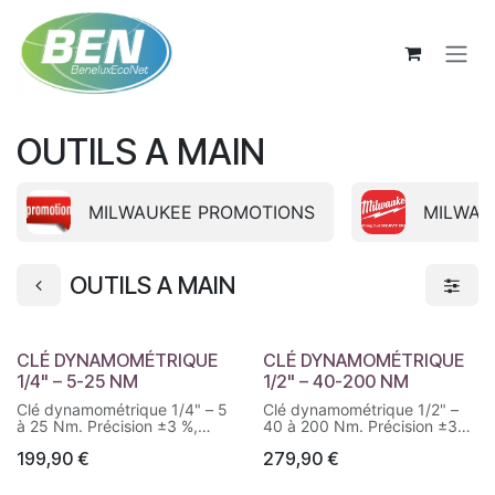
Se rendre au contenu
OUTILS A MAIN
MILWAUKEE PROMOTIONS
MILWAU
OUTILS A MAIN
CLÉ DYNAMOMÉTRIQUE
CLÉ DYNAMOMÉTRIQUE
1/4" – 5-25 NM
1/2" – 40-200 NM
Clé dynamométrique 1/4" – 5
Clé dynamométrique 1/2" –
à 25 Nm. Précision ±3 %,
40 à 200 Nm. Précision ±3
cliquet 90 dents, réglage
%, cliquet 90 dents, réglage
199,90
€
279,90
€
sécurisé et lecture précise du
sécurisé et contrôle précis du
couple.
couple de serrage.