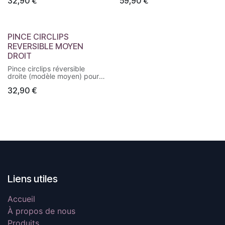
32,90
€
59,90
€
extérieurs. Mécanisme de
Mâchoires extra-larges,
conversion rapide.
graduation métrique, design
ergonomique. Idéal pour un
usage polyvalent.
PINCE CIRCLIPS
REVERSIBLE MOYEN
DROIT
Pince circlips réversible
droite (modèle moyen) pour
circlips intérieurs et
32,90
€
extérieurs. Conversion rapide
et manipulation précise.
Liens utiles
Accueil
À propos de nous
Produits