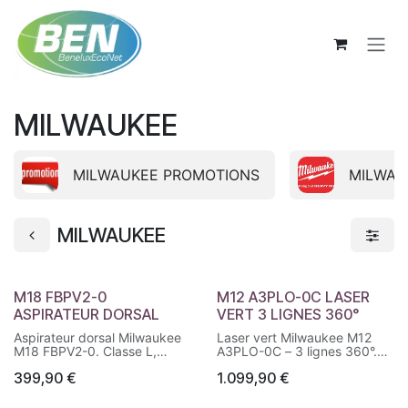
Se rendre au contenu
MILWAUKEE
MILWAUKEE PROMOTIONS
MILWAU
MILWAUKEE
M18 FBPV2-0​
M12 A3PLO-0C LASER
ASPIRATEUR DORSAL
VERT 3 LIGNES 360°
Aspirateur dorsal Milwaukee
Laser vert Milwaukee M12
M18 FBPV2-0. Classe L,
A3PLO-0C – 3 lignes 360°.
filtration HEPA H13,
Laser haute visibilité avec
399,90
€
1.099,90
€
technologie cyclonique,
alignement automatique,
capacité 3,8 L.
technologie ONE-KEY™ et
autonomie jusqu’à 10 h.