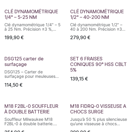
CLÉ DYNAMOMÉTRIQUE
CLÉ DYNAMOMÉTRIQUE
1/4" – 5-25 NM
1/2" – 40-200 NM
Clé dynamométrique 1/4" – 5
Clé dynamométrique 1/2" –
à 25 Nm. Précision ±3 %,
40 à 200 Nm. Précision ±3
cliquet 90 dents, réglage
%, cliquet 90 dents, réglage
199,90
€
279,90
€
sécurisé et lecture précise du
sécurisé et contrôle précis du
couple.
couple de serrage.
DSG125 carter de
SET 6 FRAISES
surfaçage
CONIQUES 90° HSS CBLT
5%
DSG125 – Carter de
surfaçage pour meuleuses
139,15
€
Ø115 à 125 mm. Aspiration
114,50
€
des poussières, réglages
sans outil, compatible
aspirateurs Milwaukee.
M18 F2BL-0 SOUFFLEUR
M18 FIDRQ-0 VISSEUSE A
À DOUBLE BATTERIE
CHOCS SURGE
Souffleur Milwaukee M18
Jusqu’à 50 % plus silencieuse
F2BL-0 à double batterie.
qu’une visseuse à chocs
Débit 17 m³/min, puissance
standard.