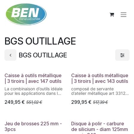
Se rendre au contenu
BGS OUTILLAGE
BGS OUTILLAGE
Caisse à outils métallique
Caisse à outils métallique
| 3 tiroirs | avec 147 outils
| 3 tiroirs | avec 143 outils
La combinaison d’outils idéale
composé de servante
pour les applications dans le
d’atelier métallique art 3312 y
domaine des installations
compris
249,95
€
299,95
€
551,02
€
517,39
€
électriques
trois inserts en mousse
En partie équipé d’outils
(dimensions 500 x 195 x 30
isolés et testés en conformité
mm)
avec DIN EN/CEI 60900
et une insert en mousse
Avec ses 147 pièces, ce jeu
(dimensions 515 x 215 x 30
Jeu de brosses 225 mm -
Disque à polir - carbure
d’outils offre un large choix
mm)
3pcs
de silicium - diam 125mm
d’outils et convient à de
Les tiroirs sont verrouillés
nombreuses applications
quand le couvercle est fermé