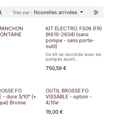
Nouvelles arrivées
Trier par :
 MANCHON
KIT ELECTRO. FS06 (FR)
FONTAINE
(K619-2604) (sans
pompe - sans porte-
outil)
Ce kit se raccorde avec les
pompes ayant
une bague verte (kit
750,59
€
précédent
au n°K619-2604)
ROSSE FO
OUTIL BROSSE FO
 - dure 5/10° (+
VISSABLE - option -
ique) Brosse
4/10e
19,00
€