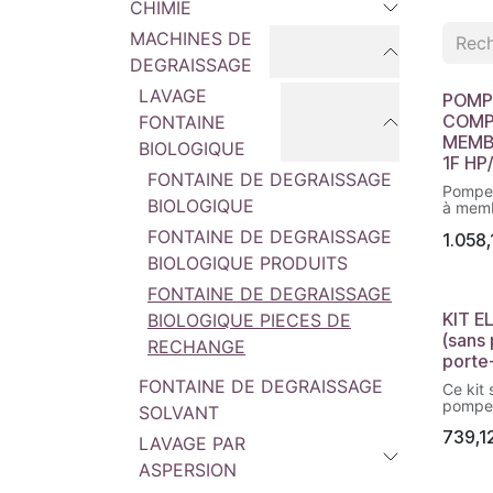
CHIMIE
MACHINES DE
DEGRAISSAGE
LAVAGE
POMP
COMP
FONTAINE
MEMB
BIOLOGIQUE
1F HP
FONTAINE DE DEGRAISSAGE
Pompe 
BIOLOGIQUE
à mem
HP/ECO
FONTAINE DE DEGRAISSAGE
1.058,
pompa
pompe
BIOLOGIQUE PRODUITS
ANNOV
COMET 
FONTAINE DE DEGRAISSAGE
l/min e
KIT E
BIOLOGIQUE PIECES DE
(sans
RECHANGE
porte-
FONTAINE DE DEGRAISSAGE
Ce kit
pompe
SOLVANT
une ba
739,1
nous pr
LAVAGE PAR
vous a
ASPERSION
(kit p
au n°K