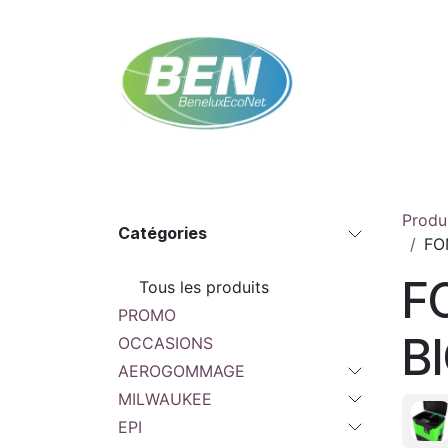
Se rendre au contenu
Accueil
Boutique
Rendez-vous
Contac
Produ
Catégories
FO
F
Tous les produits
PROMO
B
OCCASIONS
AEROGOMMAGE
MILWAUKEE
EPI