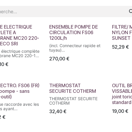
E ELECTRIQUE
ENSEMBLE POMPE DE
FILTRE/
LETE A
CIRCULATION FS06
NYLON 
RANE MC20 220-
1200L/h
SUNSET
/ECO SRI
(incl. Connecteur rapide et
52,29
€
tuyau)
électrique complète
Attention, bien nous
brane MC20 220-1F
270,00
€
préciser si la bague
 SRI. Groupe de
est de couleur verte sur la
10
€
ge monophasé avec
pompe
 à membranes
actuelle.
I REVERBERI /
MC20, débit 18,5
t pression 20 bars.
LECTRO. FS06 (FR)
THERMOSTAT
OUTIL B
 pompe - sans
SECURITE COTHERM
VISSABLE
outil)
joint tor
THERMOSTAT SECURITE
standard
COTHERM
 se raccorde avec les
s ayant
19,00
€
32,40
€
gue grise. Merci de
2
€
éciser si
vez une bague verte
récédent
619-2604)