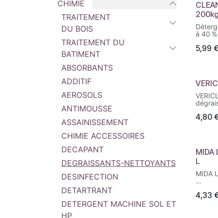
CHIMIE
CLEA
200k
TRAITEMENT
Déterg
DU BOIS
à 40 %
Formul
TRAITEMENT DU
5,99
solvan
BATIMENT
Élimine
redonn
ABSORBANTS
surfac
ADDITIF
VERIC
AEROSOLS
VERICL
dégrais
ANTIMOUSSE
polyval
4,80
biodég
ASSAINISSEMENT
sans p
l’élimi
CHIMIE ACCESSOIRES
tenace
y compr
DECAPANT
MIDA 
huiles
L
Précon
DEGRAISSANTS-NETTOYANTS
nettoy
MIDA 
haute 
DESINFECTION
Mida L
DETARTRANT
4,33
désinf
odeur,
DETERGENT MACHINE SOL ET
à la dé
HP
quotidi