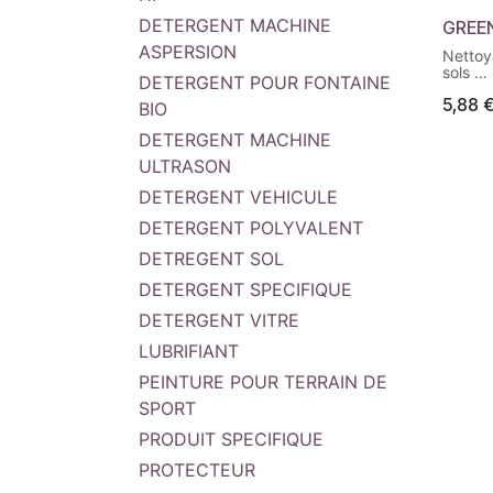
Staphy
DETERGENT MACHINE
GREEN
Coli, S
Pseud
ASPERSION
Nettoy
et une
sols
DETERGENT POUR FONTAINE
spores
-Finiti
envelo
5,88
traces
BIO
-Non 
DETERGENT MACHINE
-Convi
surfac
ULTRASON
avec l
DETERGENT VEHICULE
DETERGENT POLYVALENT
DETREGENT SOL
DETERGENT SPECIFIQUE
DETERGENT VITRE
LUBRIFIANT
PEINTURE POUR TERRAIN DE
SPORT
PRODUIT SPECIFIQUE
PROTECTEUR