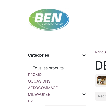
Se rendre au contenu
Accueil
Boutique
Rendez-vous
Contac
Produ
Catégories
D
Tous les produits
PROMO
OCCASIONS
AEROGOMMAGE
MILWAUKEE
EPI