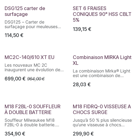
DSG125 carter de
SET 6 FRAISES
surfaçage
CONIQUES 90° HSS CBLT
5%
DSG125 – Carter de
surfaçage pour meuleuses
139,15
€
Ø115 à 125 mm. Aspiration
114,50
€
des poussières, réglages
sans outil, compatible
aspirateurs Milwaukee.
MC2C-140/610 XT EU
Combinaison MIRKA Light
XL
Les nouveaux MC 2C
inaugurent une évolution de
La combinaison Mirka® Light
la pompe axiale NA2 avec la
est une combinaison de
699,00
€
964,00
€
suppression de l'injecteur de
protection de haute qualité,
détergent interne : plus de
28,03
€
réutilisable pour les
puissance réelle à la buse
processus de travail
pour un meilleur rendement.
professionnels, fabriquée en
polyester non pelucheux.
Le canon à mousse de série
M18 F2BL-0 SOUFFLEUR
M18 FIDRQ-0 VISSEUSE A
sur toutes les versions réduit
significativement le temps
À DOUBLE BATTERIE
CHOCS SURGE
d'application du détergent
Souffleur Milwaukee M18
Jusqu’à 50 % plus silencieuse
tout en augmentant
F2BL-0 à double batterie.
qu’une visseuse à chocs
l'efficacité.
Débit 17 m³/min, puissance
standard.
354,90
€
299,90
€
constante, moteur brushless
Jusqu’à 3 fois moins de
Canon à mousse de série