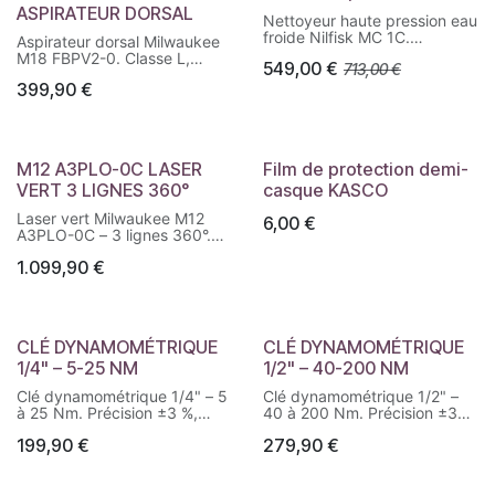
ASPIRATEUR DORSAL
Nettoyeur haute pression eau
froide Nilfisk MC 1C.
Aspirateur dorsal Milwaukee
Compact, puissant et
M18 FBPV2-0. Classe L,
549,00
€
713,00
€
polyvalent, avec buse 4-en-1
filtration HEPA H13,
et flexible renforcé de 10 m.
399,90
€
technologie cyclonique,
capacité 3,8 L.
M12 A3PLO-0C LASER
Film de protection demi-
VERT 3 LIGNES 360°
casque KASCO
Laser vert Milwaukee M12
6,00
€
A3PLO-0C – 3 lignes 360°.
Laser haute visibilité avec
1.099,90
€
alignement automatique,
technologie ONE-KEY™ et
autonomie jusqu’à 10 h.
CLÉ DYNAMOMÉTRIQUE
CLÉ DYNAMOMÉTRIQUE
1/4" – 5-25 NM
1/2" – 40-200 NM
Clé dynamométrique 1/4" – 5
Clé dynamométrique 1/2" –
à 25 Nm. Précision ±3 %,
40 à 200 Nm. Précision ±3
cliquet 90 dents, réglage
%, cliquet 90 dents, réglage
199,90
€
279,90
€
sécurisé et lecture précise du
sécurisé et contrôle précis du
couple.
couple de serrage.