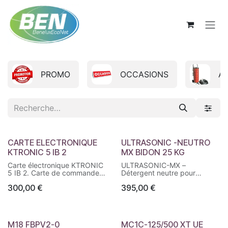
Se rendre au contenu
PROMO
OCCASIONS
A
CARTE ELECTRONIQUE
ULTRASONIC -NEUTRO
KTRONIC 5 IB 2
MX BIDON 25 KG
Carte électronique KTRONIC
ULTRASONIC-MX –
5 IB 2. Carte de commande
Détergent neutre pour
électronique pour
nettoyage par ultrasons.
300,00
€
395,00
€
équipement de sablage et
Compatible métaux et
aérogommage IBIX.
matériaux mixtes, dosage 0,1
à 0,5 %.
M18 FBPV2-0​
MC1C-125/500 XT UE