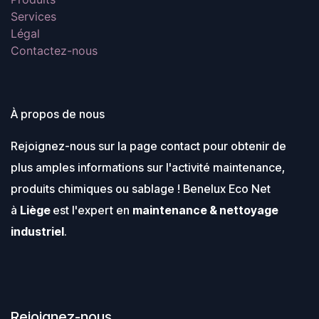
Mandrin hexagonal ¼˝ avec
Services
insertion d’embout à une
main pour un changement
Légal
rapide et facile.
L'ADN de notre plateforme
Contactez-nous
FUEL™ redéfinit l'équilibre des
technologies sans fil. Le
moteur POWERSTATE™ sans
charbon de MILWAUKEE®, la
batterie REDLITH
Système de batterie flexible:
À propos de nous
fonctionne avec toutes les
batteries MILWAUKEE® M18™
Rejoignez-nous sur la page contact pour obtenir de
plus amples informations sur l'activité maintenance,
produits chimiques ou sablage ! Benelux Eco Net
à
Liège
est l'expert en
maintenance & nettoyage
industriel
.
Rejoignez-nous