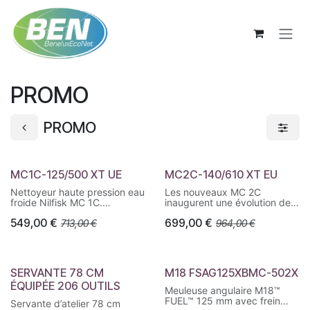
Se rendre au contenu
PROMO
PROMO
MC1C-125/500 XT UE
MC2C-140/610 XT EU
Nettoyeur haute pression eau
Les nouveaux MC 2C
froide Nilfisk MC 1C.
inaugurent une évolution de
Compact, puissant et
la pompe axiale NA2 avec la
549,00
€
699,00
€
713,00
€
964,00
€
polyvalent, avec buse 4-en-1
suppression de l'injecteur de
et flexible renforcé de 10 m.
détergent interne : plus de
puissance réelle à la buse
pour un meilleur rendement.
SERVANTE 78 CM
M18 FSAG125XBMC-502X
Le canon à mousse de série
ÉQUIPÉE 206 OUTILS ​
sur toutes les versions réduit
Meuleuse angulaire M18™
significativement le temps
FUEL™ 125 mm avec frein
Servante d’atelier 78 cm
d'application du détergent