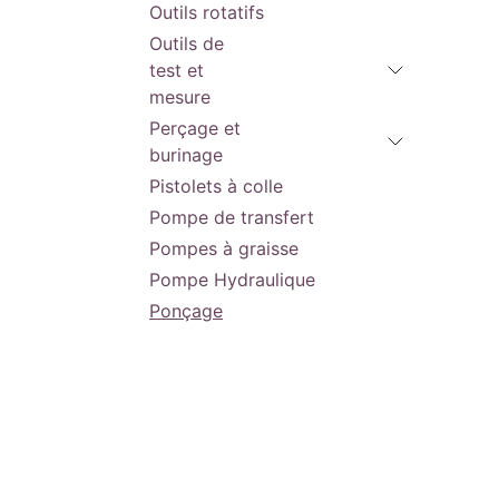
Syste
Outils rotatifs
7.200 
Tension
Techno
Tension
Type de
Charge
Outils de
Type de
Fourni
FC
Fourni
Varian
Batter
test et
transp
Poids a
HB5.5
Livré 
mesure
0.8 (M
abrasi
System
Perçage et
Varian
Techno
402B
Charge
burinage
Poids a
Batter
(M12 B
B4
Pistolets à colle
System
Techno
Pompe de transfert
Charge
Batter
Pompes à graisse
B4
Pompe Hydraulique
Ponçage
Radios
Rectifieuse à pneumatiques
Riveteuse
Sciage et
découpage
Sécurité