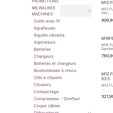
PROMOTIONS
M12 F
MILWAUKEE
M12 FU
mm
MACHINES
404,9
Premiè
Outils avec fil
12V sa
Agrafeuses
une ca
largeu
Aiguille vibrante
Ponceu
M18F
la plus
Aspirateurs
seulem
M18 F
batter
Sande
Batteries
Surpas
pneuma
760,9
Chargeurs
Concep
un meil
l’avant 
2 mode
Batteries et chargeurs
plats 
gâchett
optima
- perm
Boulonneuses à chocs
Captur
maxima
M12 F
poussi
Clés à cliquets
des sou
63.5
l’utilis
l'inox,
poussiè
Cloueurs
Mode r
M12 FU
Ponçag
l'utilis
de 230
Compactage
l'orien
Compac
Le pom
pour gé
321,9
forme 
outil p
Compresseur - Gonfleur
étincel
travail
trouver
métall
restrei
de trav
Coupe câbles
Design 
4 nive
Bande 
main - 
permett
Déboucheurs
de 75 