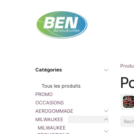
Se rendre au contenu
Accueil
Boutique
Rendez-vous
Contac
Produ
Catégories
P
Tous les produits
PROMO
OCCASIONS
AEROGOMMAGE
MILWAUKEE
MILWAUKEE