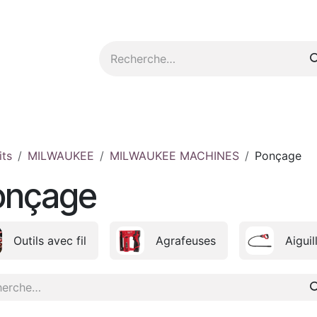
tez-nous
its
MILWAUKEE
MILWAUKEE MACHINES
Ponçage
onçage
Outils avec fil
Agrafeuses
Aiguil