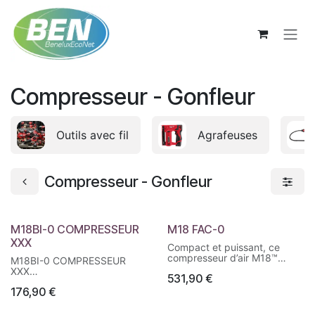
Se rendre au contenu
Compresseur - Gonfleur
Outils avec fil
Agrafeuses
Compresseur - Gonfleur
M18BI-0 COMPRESSEUR
M18 FAC-0
XXX
Compact et puissant, ce
compresseur d’air M18™
M18BI-0 COMPRESSEUR
fonctionne sur batteries
XXX
531,90
€
Milwaukee 18V. Idéal pour les
Conception compacte et
chantiers sans alimentation
176,90
€
légère pour un gonflage
électrique, il offre une mise
rapide des pneus de
en pression rapide et un
voitures, de camionnettes et