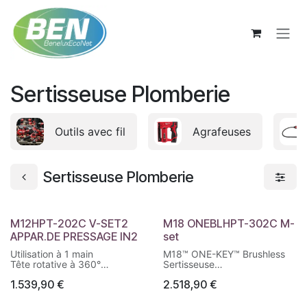
Se rendre au contenu
Sertisseuse Plomberie
Outils avec fil
Agrafeuses
Sertisseuse Plomberie
M12HPT-202C V-SET2
M18 ONEBLHPT-302C M-
APPAR.DE PRESSAGE IN2
set
Utilisation à 1 main
M18™ ONE-KEY™ Brushless
Tête rotative à 360°
Sertisseuse
Indicateur de presse
Technologie ONE-KEY™
1.539,90
€
2.518,90
€
Sertisseuse la plus légère et
Sertissage avec une seule
la plus compacte du marché
main
(1,8 kg)
Indicateur de pression