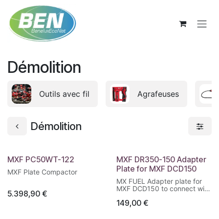
Se rendre au contenu
Démolition
Outils avec fil
Agrafeuses
Démolition
MXF PC50WT-122
MXF DR350-150 Adapter
Plate for MXF DCD150
MXF Plate Compactor
MX FUEL Adapter plate for
MXF DCD150 to connect with
5.398,90
€
MXF DCD350 DR - 150mm
149,00
€
max. capacity