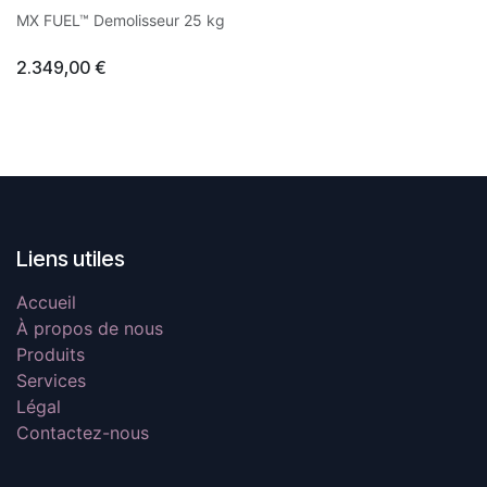
transport facilité et une
MX FUEL™ Demolisseur 25 kg
meilleure maniabilité
Puissance de frappe
importante avec de faibles
2.349,00
€
vibrations
Pas de fils ou d'essence
12m de tranchée par charge
avec une profondeur de
200mm et largeur de 300mm
Le premier Démolisseur 28
mm Hex sur batterie du
marché, aussi puissant qu’un
démolisseur thermique ou
pneumatique
Démolisseur délivrant jusqu'à
Liens utiles
64 joules d'énergie d'impact
pour des applications
difficiles
Accueil
Technologie anti-vibration
permettent à l'utilisateur de
À propos de nous
travailler toute la journée
Produits
Vibrations réduites, 5,17m/s²
seulement, afin de pouvoir
Services
travailler jusqu'à 7 heures en
continu sans atteindre le seuil
Légal
maximum d'exposition
Contactez-nous
journaliè
1300 Cps/min pour détruire
rapidement et efficacement
pour tout types