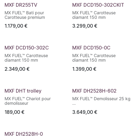
MXF DR255TV
MXF DCD150-302CKIT
MX FUEL™ Bati pour
MX FUEL™ Carotteuse
Carotteuse premium
diamant 150 mm
1.179,00
€
3.299,00
€
MXF DCD150-302C
MXF DCD150-0C
MX FUEL™ Carotteuse
MX FUEL™ Carotteuse
diamant 150 mm
diamant 150 mm
2.349,00
€
1.399,00
€
MXF DHT trolley
MXF DH2528H-602
MX FUEL™ Chariot pour
MX FUEL™ Demolisseur 25 kg
demolisseur
Alimentation batterie,
189,00
€
3.649,00
€
utilisation confortable (pas de
fil ou d'essence)
Faibles vibrations grâce à la
technologie anti-vibration à
corps flottant
MXF DH2528H-0
Poignée avant pour un