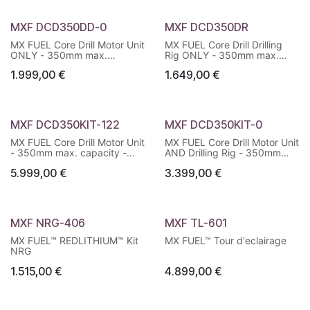
MXF DCD350DD-0
MXF DCD350DR
MX FUEL Core Drill Motor Unit
MX FUEL Core Drill Drilling
ONLY - 350mm max.
Rig ONLY - 350mm max.
capacity
capacity
1.999,00
€
1.649,00
€
MXF DCD350KIT-122
MXF DCD350KIT-0
MX FUEL Core Drill Motor Unit
MX FUEL Core Drill Motor Unit
- 350mm max. capacity -
AND Drilling Rig - 350mm
IN2
max. capacity
5.999,00
€
3.399,00
€
MXF NRG-406
MXF TL-601
MX FUEL™ REDLITHIUM™ Kit
MX FUEL™ Tour d'eclairage
NRG
1.515,00
€
4.899,00
€