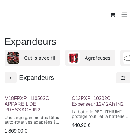
Se rendre au contenu
Expandeurs
Outils avec fil
Agrafeuses
Expandeurs
M18FPXP-H10502C
C12PXP-I10202C
APPAREIL DE
Expenseur 12V 2Ah IN2
PRESSAGE IN2
La batterie REDLITHIUM™
protège l’outil et la batterie
Une large gamme des têtes
contre les surchauffes et les
auto-rotatives adaptées à
440,90
€
surcharges pour une
tout type d'installation
meilleure autonomie et une
1.869,00
€
Outil sans fil le plus léger
durée de vie plus