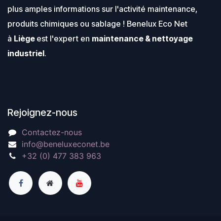
MILWAUKEE®, le bloc-piles
POWERSTATE™ de
plus amples informations sur l'activité maintenance,
REDLIT
MILWAUKEE®, le bloc-piles
Système de batterie flexible :
REDLIT
produits chimiques ou sablage ! Benelux Eco Net
fonctionne avec toutes les
Système de batterie flexible :
batteries MILWAUKEE® M12™
fonctionne avec toutes les
à
Liège
est l'expert en
maintenance & nettoyage
.
batteries MILWAUKEE® M12™
.
industriel
.
Rejoignez-nous
Contactez-nous
info@beneluxeconet.be
+32 (0) 477 383 963