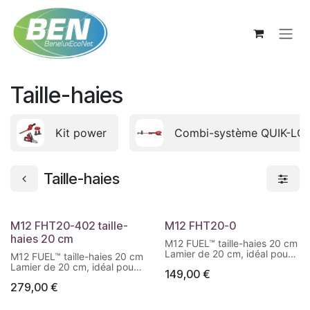
Se rendre au contenu
Taille-haies
Kit power
Combi-système QUIK-LO
Taille-haies
M12 FHT20-402 taille-
M12 FHT20-0
haies 20 cm
M12 FUEL™ taille-haies 20 cm
Lamier de 20 cm, idéal pour
M12 FUEL™ taille-haies 20 cm
les petits travaux de
Lamier de 20 cm, idéal pour
149,00
€
précision comme l'art
les petits travaux de
topiaire, des arbustes et des
279,00
€
précision comme l'art
petits buissons.
topiaire, des arbustes et des
Des coupes rapides et
petits buissons.