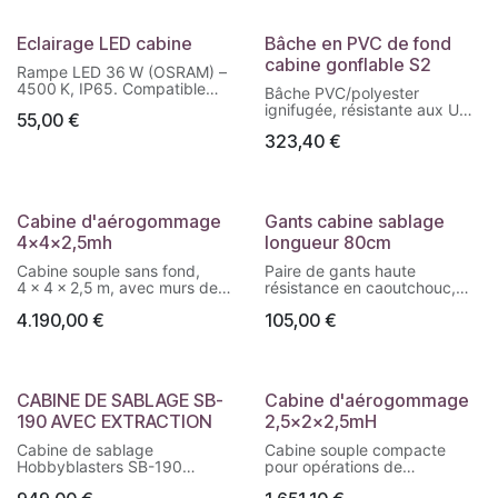
Eclairage LED cabine
Bâche en PVC de fond
cabine gonflable S2
Rampe LED 36 W (OSRAM) –
4500 K, IP65. Compatible
Bâche PVC/polyester
avec toutes les cabines via
ignifugée, résistante aux UV,
55,00
€
œillets. Connexion facile en
à l’eau et à la moisissure.
série (entrée/sortie). Flux
323,40
€
Température d’usage : –
lumineux : 4320 lm.
30 °C à +70 °C. Coloris gris.
Dimensions :
Poids : 550 g/m². Idéale pour
1200×70×68 mm.
applications extérieures ou
industrielles.
Cabine d'aérogommage
Gants cabine sablage
4x4x2,5mh
longueur 80cm
Cabine souple sans fond,
Paire de gants haute
4 × 4 × 2,5 m, avec murs de
résistance en caoutchouc,
protection. Structure
longueur 80 cm, conçus pour
4.190,00
€
105,00
€
gonflable alimentée par
un usage intensif en cabine
pompe 1200 W – 230 V.
de sablage.
Poids : 75 kg. Solution mobile
pour le confinement des
opérations de sablage à sec
CABINE DE SABLAGE SB-
Cabine d'aérogommage
ou humide.
190 AVEC EXTRACTION
2,5x2x2,5mH
Cabine de sablage
Cabine souple compacte
Hobbyblasters SB-190
pour opérations de
Cabine en acier conçue pour
décapage par aérogommage