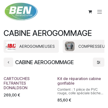
Se rendre au contenu
CABINE AEROGOMMAGE
AEROGOMMEUSES
COMPRESSEUR
CABINE AEROGOMMAGE
CARTOUCHES
Kit de réparation cabine
FILTRANTES
gonflable
DONALDSON
Contient : 1 pièce de PVC
rouge, colle spéciale bâche,
269,00
€
lingettes de dégraissage.
85,60
€
Pour colmatage rapide et
durable des parois
gonflables.