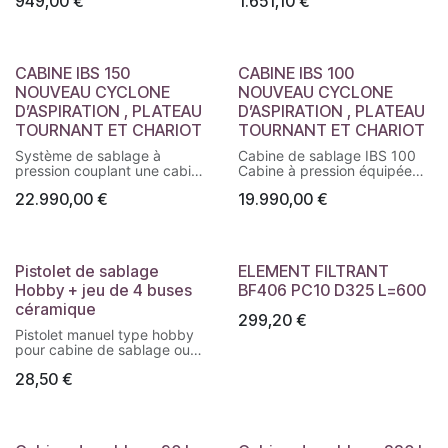
949,00
€
1.651,10
€
le décapage de pièces
ou hydrogommage. Structure
mécaniques (moteur,
sans fond, idéale pour pièces
carrosserie, jantes, etc.).
de petite et moyenne taille.
Équipée d’un pistolet XH-11,
Hauteur utile : 2,5 m.
4 buses céramique, éclairage
Montage rapide.
CABINE IBS 150
CABINE IBS 100
LED, gants et extraction.
NOUVEAU CYCLONE
NOUVEAU CYCLONE
Surface utile : 93,5 × 60,5 ×
60,5 cm. Fonctionne dès
D’ASPIRATION , PLATEAU
D’ASPIRATION , PLATEAU
180 l/min à 5 bar.
TOURNANT ET CHARIOT
TOURNANT ET CHARIOT
Système de sablage à
Cabine de sablage IBS 100
pression couplant une cabine
Cabine à pression équipée
hermétique et une
d’un cyclone d’aspiration,
22.990,00
€
19.990,00
€
aérogommeuse mobile.
d’un plateau tournant, et d’un
Dotée d’une aspiration
chariot mobile. Couplée à une
cyclonique ronde, d’un
aérogommeuse IBS utilisable
plateau tournant et d’un
séparément. Polyvalente,
chariot intégré. Performante,
puissante, hermétique et
Pistolet de sablage
ELEMENT FILTRANT
polyvalente et économique
économique en abrasif.
Hobby + jeu de 4 buses
BF406 PC10 D325 L=600
en abrasif.
Idéale en atelier ou sur
chantier.
céramique
299,20
€
Pistolet manuel type hobby
pour cabine de sablage ou
aérogommage, livré avec 4
28,50
€
buses céramique (Ø 4, 5, 6
et 7 mm).