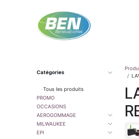
Se rendre au contenu
Accueil
Boutique
Rendez-vous
Contac
Produ
Catégories
LA
L
Tous les produits
PROMO
R
OCCASIONS
AEROGOMMAGE
MILWAUKEE
EPI