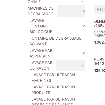
CHIMIE
MACHINES DE
DEGRAISSAGE
LAVAGE
GENE
(265x
FONTAINE
BIOLOGIQUE
Généra
TIERR
FONTAINE DE DEGRAISSAGE
(265x
1.982
Module
SOLVANT
cuves 
ultraso
LAVAGE PAR
ASPERSION
RESIS
LAVAGE PAR
1/4" 
ULTRASON
139,9
LAVAGE PAR ULTRASON
MACHINES
LAVAGE PAR ULTRASON
PRODUITS
LAVAGE PAR ULTRASON
PIECES DE RECHANGE