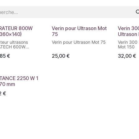
RATEUR 800W
Verin pour Ultrason Mot
Verin 30
360x140)
75
Ultrason
teur ultrasons
Verin pour Ultrason Mot 75
Verin 300 NW pour Ultrason
ATECH 600W
Mot 150
360x140 mm).
,85
€
25,00
€
32,00
€
 de puissance pour
de nettoyage
niques.
TANCE 2250 W 1
270 mm
2
€