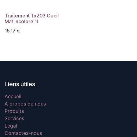
Traitement Tx203 Cecil
Mat Incolore 1L
15,17
€
Liens utiles
Accueil
À propos de nous
Produits
Services
Légal
Contactez-nous