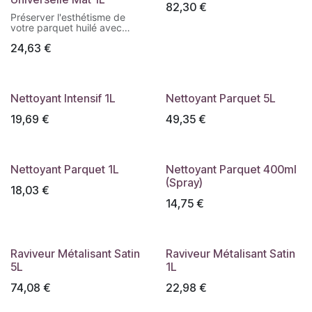
82,30
€
Préserver l'esthétisme de
votre parquet huilé avec
l'Huile d'entretien Universelle.
24,63
€
Ce produit naturel et incolore
ravit tous les types de
parquets huilés, sur toutes
les essences de bois.
Rendement : 50m2/L
Nettoyant Intensif 1L
Nettoyant Parquet 5L
Existe en 1L
19,69
€
49,35
€
Prolonger l'efficacité de la
protection et conserver le
Nettoyant Parquet 1L
Nettoyant Parquet 400ml
rendu initial
(Spray)
Rafraîchir les parquets ternis
18,03
€
Rehuiler un parquet après un
14,75
€
nettoyage en profondeur
Produit d'entretien naturel et
incolore
Convient pour raviver tous
types de parquets huilés sur
Raviveur Métalisant Satin
Raviveur Métalisant Satin
toutes essences de bois
5L
1L
Idéale pour l'entretien de
toutes les huiles PLASTOR et
74,08
€
22,98
€
des parquets huilés en usine