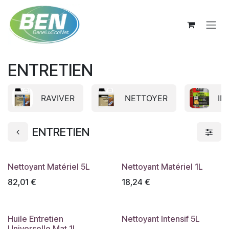
Se rendre au contenu
ENTRETIEN
RAVIVER
NETTOYER
IN
ENTRETIEN
Nettoyant Matériel 5L
Nettoyant Matériel 1L
82,01
€
18,24
€
Huile Entretien
Nettoyant Intensif 5L
Universelle Mat 1L