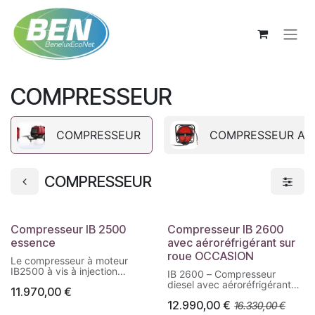
Se rendre au contenu
COMPRESSEUR
COMPRESSEUR
COMPRESSEUR AC
COMPRESSEUR
Compresseur IB 2500
Compresseur IB 2600
essence
avec aéroréfrigérant sur
roue OCCASION
Le compresseur à moteur
IB2500 à vis à injection
IB 2600 – Compresseur
d’huile est une machine de
diesel avec aéroréfrigérant
11.970,00
€
haute qualité et aux
sur roues
performances supérieures,
12.990,00
€
16.330,00
€
conçue pour offrir un