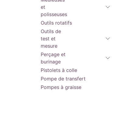
B2
et
polisseuses
Outils rotatifs
Outils de
test et
mesure
Perçage et
burinage
Pistolets à colle
Pompe de transfert
Pompes à graisse
Pompe Hydraulique
Ponçage
Radios
Rectifieuse à pneumatiques
Riveteuse