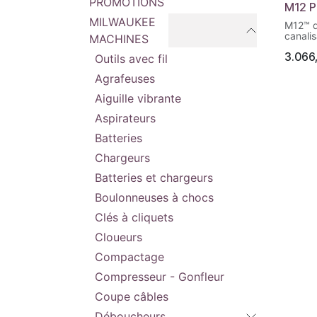
PROMOTIONS
M12 P
MILWAUKEE
M12™ d
canalis
MACHINES
3.066
Écran 
Outils avec fil
avec b
Agrafeuses
Indica
actifs
Aiguille vibrante
Compar
étanch
Aspirateurs
protec
Détect
Batteries
facile 
omnidir
Chargeurs
la loca
le traç
Batteries et chargeurs
tensi
Premie
Boulonneuses à chocs
canalis
Clés à cliquets
batter
avec 1
Cloueurs
sur un
2.0Ah, 
Compactage
qui n
Écran 
Compresseur - Gonfleur
avec b
pour un
Coupe câbles
Indica
actifs:
Déboucheurs