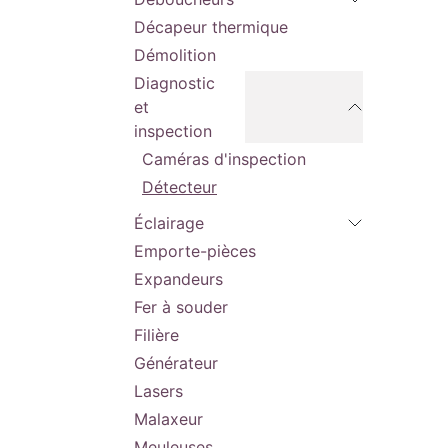
indique
sonde e
Décapeur thermique
bousso
de la l
Démolition
Couver
Diagnostic
étanch
protect
et
conditi
La loca
inspection
de l'ou
Caméras d'inspection
ONE-KE
l'enre
Détecteur
donnée
une vis
Systèm
Éclairage
rétroc
avec to
Emporte-pièces
MILWA
Expandeurs
N° art
Fer à souder
Tension
Type de
Filière
Fourni 
Livré 
Générateur
Varian
Poids a
Lasers
2.6 (M
System
Malaxeur
Charge
Batter
Meuleuses