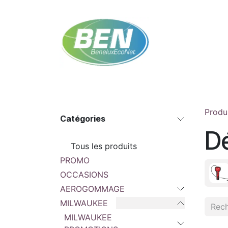
Se rendre au contenu
Accueil
Boutique
Rendez-vous
Contac
Produ
Catégories
D
Tous les produits
PROMO
OCCASIONS
AEROGOMMAGE
MILWAUKEE
MILWAUKEE