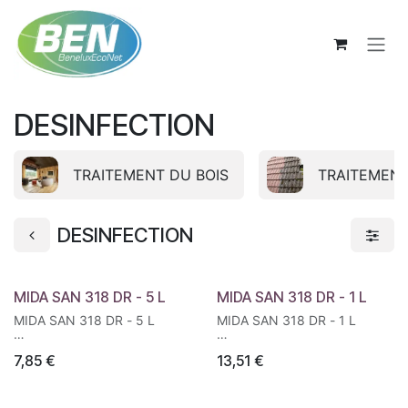
Se rendre au contenu
DESINFECTION
TRAITEMENT DU BOIS
TRAITEMENT
DESINFECTION
MIDA SAN 318 DR - 5 L
MIDA SAN 318 DR - 1 L
MIDA SAN 318 DR - 5 L
MIDA SAN 318 DR - 1 L
Mida San 318 DR n’est qu’un
4
7,85
€
13,51
€
produit de notre gamme de
Mida San 318 DR n’est qu’un
désinfectants élaborée.
produit de notre gamme de
Veuillez contacter votre
désinfectants élaborée.
représentant pour plus
Veuillez contacter votre