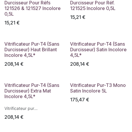
Durcisseur Pour Réfs
Durcisseur Pour Réf.
121526 & 121527 Incolore
121525 Incolore 0,5L
0,5L
15,21
€
15,21
€
Vitrificateur Pur-T4 (Sans
Vitrificateur Pur-T4 (Sans
Durcisseur) Haut Brillant
Durcisseur) Satin Incolore
Incolore 4,5L*
4,5L*
208,14
€
208,14
€
Vitrificateur Pur-T4 (Sans
Vitrificateur Pur-T3 Mono
Durcisseur) Extra Mat
Satin Incolore 5L
Incolore 4,5L*
175,47
€
Vitrificateur pur
polycarbonate bicomposant
208,14
€
parquet incolore pour lieux
soumis à un trafic extrême
Phase aqueuse 1h à 3 h