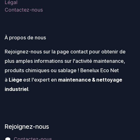
Légal
Vitrificateur à l’eau adapté
pour la vitrification de
Contactez-nous
parquets ou dérivés des bois
intérieurs (boiseries,
plinthes…) neufs ou anciens
dans tous types d’essences .
Appliqué directement sur
bois brut il permet de
À propos de nous
conserver la tonalité claire
des bois.
Rejoignez-nous sur la page contact pour obtenir de
plus amples informations sur l'activité maintenance,
produits chimiques ou sablage ! Benelux Eco Net
à
Liège
est l'expert en
maintenance & nettoyage
industriel
.
Rejoignez-nous
Contactez-nous