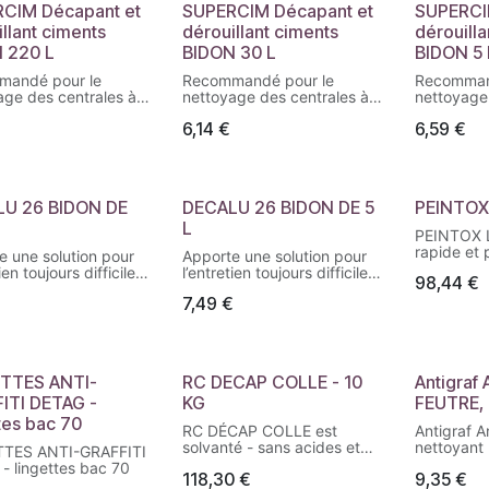
CIM Décapant et
SUPERCIM Décapant et
SUPERCI
llant ciments
dérouillant ciments
dérouill
 220 L
BIDON 30 L
BIDON 5 
mandé pour le
Recommandé pour le
Recomman
age des centrales à
nettoyage des centrales à
nettoyage
 camions, toupies,
béton, camions, toupies,
béton, cam
€
6,14
€
6,59
€
s en bois ou
banches en bois ou
banches e
iques, échafaudages,
métalliques, échafaudages,
métalliqu
bétonnières, etc…
étais, bétonnières, etc…
étais, bét
U 26 BIDON DE
DECALU 26 BIDON DE 5
PEINTOX 
L
PEINTOX L
rapide et 
e une solution pour
Apporte une solution pour
toutes les
ien toujours difficile
l’entretien toujours difficile
98,44
€
et vernies,
nnes aluminium,
des bennes aluminium,
trempage e
€
7,49
€
 à ordures et du
bennes à ordures et du
Efficace : 
l routier. Peut
matériel routier. Peut
la plupart
ser également pour la
s’utiliser également pour la
que : bois
en état de tout le
remise en état de tout le
briques e
l de transport en
matériel de transport en
TTES ANTI-
RC DECAP COLLE - 10
Antigraf
liquide a
ium.
aluminium.
utilisatio
ITI DETAG -
KG
FEUTRE,
en pulvéri
tes bac 70
RC DÉCAP COLLE est
Antigraf An
composés
solvanté - sans acides et
nettoyant 
exempte d
TTES ANTI-GRAFFITI
sans alcalis - avec une
formulé à 
méthylèn
- lingettes bac 70
118,30
€
9,35
€
excellente action en
éliminer le
Domaines 