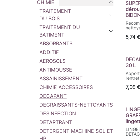
CHIMIE
SUPER
déroui
TRAITEMENT
BIDON
DU BOIS
Recom
TRAITEMENT DU
nettoy
béton,
BATIMENT
5,74
banche
métall
ABSORBANTS
étais, 
ADDITIF
DECAL
AEROSOLS
30 L
ANTIMOUSSE
Apport
l’entret
ASSAINISSEMENT
des be
7,09
CHIMIE ACCESSOIRES
bennes
matérie
DECAPANT
s’utili
remise 
DEGRAISSANTS-NETTOYANTS
matérie
LINGE
alumin
DESINFECTION
GRAFF
linget
DETARTRANT
LINGE
DETERGENT MACHINE SOL ET
DETAG 
HP