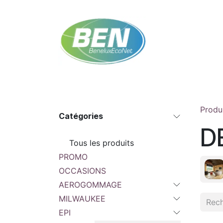
Se rendre au contenu
Accueil
Boutique
Rendez-vous
Contac
Produ
Catégories
D
Tous les produits
PROMO
OCCASIONS
AEROGOMMAGE
MILWAUKEE
EPI