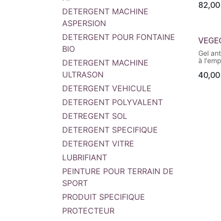
82,00
DETERGENT MACHINE
ASPERSION
DETERGENT POUR FONTAINE
VEGEG
BIO
Gel ant
à l'emp
DETERGENT MACHINE
Prêt à 
ULTRASON
40,00
Rinçabl
Effica
DETERGENT VEHICULE
agréab
Formul
DETERGENT POLYVALENT
qui s'é
rinçag
DETREGENT SOL
VEGEGR
anti-gr
DETERGENT SPECIFIQUE
générat
princi
DETERGENT VITRE
substa
LUBRIFIANT
plante
renouv
PEINTURE POUR TERRAIN DE
substa
niveau
SPORT
plus fa
l'homm
PRODUIT SPECIFIQUE
Tous l
été so
PROTECTEUR
sélect