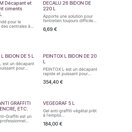
M Décapant et
DECALU 26 BIDON DE
ant ciments
220 L
L
Apporte une solution pour
l’entretien toujours difficile
dé pour le
des bennes aluminium,
 des centrales à
6,69
€
bennes à ordures et du
ions, toupies,
matériel routier. Peut
n bois ou
s’utiliser également pour la
es, échafaudages,
remise en état de tout le
onnières, etc…
matériel de transport en
aluminium.
L BIDON DE 5 L
PEINTOX L BIDON DE 20
L
 est un décapant
puissant pour
PEINTOX L est un décapant
 surfaces peintes
rapide et puissant pour
 utilisable en
toutes les surfaces peintes
t pulvérisation.
354,40
€
et vernies, utilisable en
sans altération sur
trempage et pulvérisation.
 des supports tels
Efficace : sans altération sur
, béton, pierre,
la plupart des supports tels
t métaux. Texture
que : bois, béton, pierre,
 ANTI GRAFFITI
VEGEGRAF 5 L
daptée pour une
briques et métaux. Texture
n en trempage et
 ENCRE, ETC.
liquide adaptée pour une
Gel anti-graffiti végétal prêt
sation. Sans
utilisation en trempage et
à l'emploi
ti-Graffiti est un
 CMR. Formule
en pulvérisation. Sans
Prêt à l'emploi.
professionnel
e chlorure de
composés CMR. Formule
184,00
€
Rinçable à l'eau.
base d’ester pour
e
exempte de chlorure de
Efficacité prouvée. Arôme
s graffitis, encres,
d'applications
méthylène