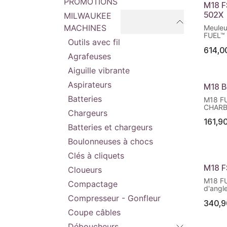
PROMOTIONS
M18 
502X
MILWAUKEE
MACHINES
Meuleu
FUEL™ 
Outils avec fil
RAPIDS
614,0
charb
Agrafeuses
batter
FIXTEC
Aiguille vibrante
avec 2 
Aspirateurs
M18 B
Batteries
M18 F
CHARB
Chargeurs
D'ANG
161,9
INTER
Batteries et chargeurs
COULI
Boulonneuses à chocs
Design
11.000
Clés à cliquets
pour le
M18 
coupe
Cloueurs
L'embr
M18 F
protège
Compactage
d'angl
les bl
variate
Compresseur - Gonfleur
Systèm
340,9
"homme
pour u
Coupe câbles
disque 
Sélect
11.000
Déboucheurs
un con