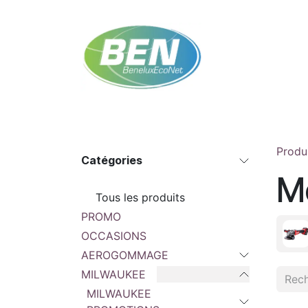
Se rendre au contenu
Accueil
Boutique
Rendez-vous
Contac
Produ
Catégories
M
Tous les produits
PROMO
OCCASIONS
AEROGOMMAGE
MILWAUKEE
MILWAUKEE