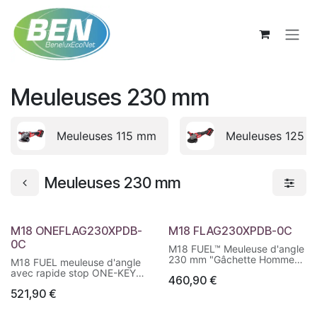
Se rendre au contenu
Meuleuses 230 mm
Meuleuses 115 mm
Meuleuses 125 
Meuleuses 230 mm
M18 ONEFLAG230XPDB-
M18 FLAG230XPDB-0C
0C
M18 FUEL™ Meuleuse d'angle
230 mm "Gâchette Homme
M18 FUEL meuleuse d'angle
Mort"
avec rapide stop ONE-KEY™
460,90
€
230 mm et interrupteur à
Ecrou FIXTEC™ pour un
521,90
€
palette
changement de disque
rapide et sans outil
Outil ONE-KEY™: verrouillage,