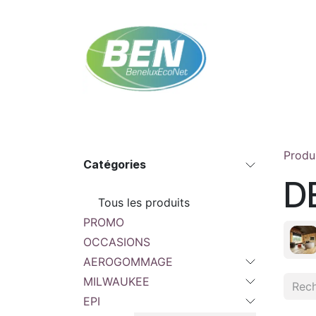
Se rendre au contenu
Accueil
Boutique
Rendez-vous
Contac
Produ
Catégories
D
Tous les produits
PROMO
OCCASIONS
AEROGOMMAGE
MILWAUKEE
EPI