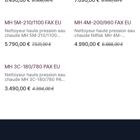
8.506,00
€
9.950,00
€
industriel, chaudière
très haut débit pour
EcoPower > 92 %, usage très
nettoyage intensif de
intensif.
grandes surfaces.
MH 5M-210/1100 FAX EU
MH 4M-200/960 FAX EU
Nettoyeur haute pression eau
Nettoyeur haute pression eau
chaude MH 5M-210/1100
chaude Nilfisk MH 4M-
FAX EU. Haute efficacité de
200/960 FAX EU. Pompe
5.790,00
€
4.990,00
€
7.531,00
€
6.668,00
€
nettoyage, chaudière
semi-industrielle NA5.2,
EcoPower > 92 %, usage
chaudière EcoPower, usage
professionnel intensif.
intensif 4 à 6 h/jour.
MH 3C-180/780 PAX EU
Nettoyeur haute pression eau
chaude MH 3C-180/780 PAX
EU. Châssis 4 roues,
3.490,00
€
4.594,00
€
chaudière EcoPower haut
rendement, mobilité et
performance
professionnelles.