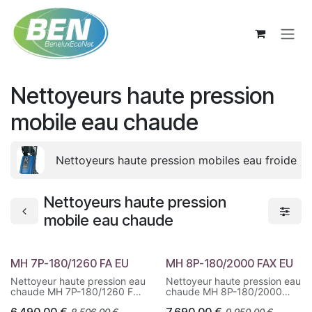
Se rendre au contenu
Nettoyeurs haute pression
mobile eau chaude
Nettoyeurs haute pression mobiles eau froide
Nettoyeurs haute pression
mobile eau chaude
MH 7P-180/1260 FA EU
MH 8P-180/2000 FAX EU
Nettoyeur haute pression eau
Nettoyeur haute pression eau
chaude MH 7P-180/1260 FA
chaude MH 8P-180/2000
EU. Modèle haut de gamme
FAX UE. Haute pression et
6.490,00
€
7.690,00
€