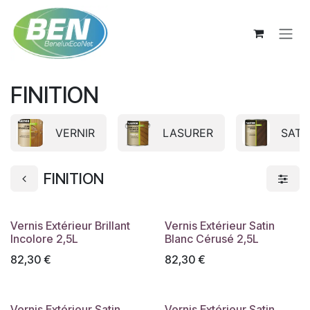
Se rendre au contenu
FINITION
VERNIR
LASURER
SATU
FINITION
Vernis Extérieur Brillant
Vernis Extérieur Satin
Incolore 2,5L
Blanc Cérusé 2,5L
82,30
€
82,30
€
Vernis Extérieur Satin
Vernis Extérieur Satin