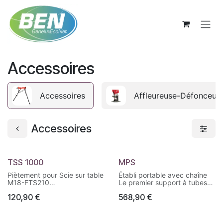
Se rendre au contenu
Accessoires
Accessoires
Affleureuse-Défonceus
Accessoires
TSS 1000
MPS
Piètement pour Scie sur table
Établi portable avec chaîne
M18-FTS210
Le premier support à tubes
Léger avec un poids de
avec étau à chaine pliable,
120,90
€
568,90
€
seulement 6,6 kg pour un
ce qui permet un transport et
transport sur les chantiers
un rangement plus facile
facilités
Capable de pincer divers
Supporte jusqu'à 82 kg
matériaux comme des