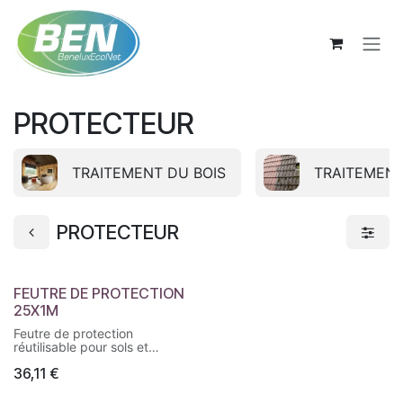
Se rendre au contenu
PROTECTEUR
TRAITEMENT DU BOIS
TRAITEMENT
PROTECTEUR
FEUTRE DE PROTECTION
25X1M
Feutre de protection
réutilisable pour sols et
escaliers intérieurs. Fabriqué
36,11
€
en textile filtrant les
particules fines, avec une
couche supérieure