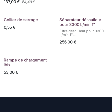
137,00
€
164,40
€
• 2 x 3/8” M aansluiting /
fluide : -5°C à +70°C
Connection 2 x 3/8” M
• 12 Bar max
• L 380 x B 360 x H 260 -
10,5 kg
Collier de serrage
Séparateur déshuileur
pour 3300 L/min 1"
0,55
€
Filtre déshuileur pour 3300
L/min 1"
256,00
€
Avec manometre différentiel
et purge manuel
Rampe de chargement
Ibix
53,00
€