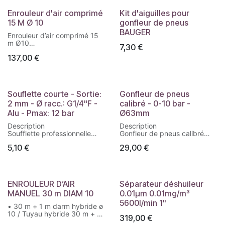
Enrouleur d'air comprimé
Kit d'aiguilles pour
15 M Ø 10
gonfleur de pneus
BAUGER
Enrouleur d’air comprimé 15
m Ø10
7,30
€
137,00
€
Enrouleur automatique
pivotant 180°, avec tuyau
hybride de 15+1 m Ø10 mm.
Coque ABS résistante,
pression max. 20 bar.
Souflette courte - Sortie:
Gonfleur de pneus
Raccords 2 x 3/8"M.
2 mm - Ø racc.: G1/4"F -
calibré - 0-10 bar -
Protection contre l’usure.
Alu - Pmax: 12 bar
Ø63mm
Description
Description
Soufflette professionnelle
Gonfleur de pneus calibré
courte :
- Avec manomètre diamètre
5,10
€
29,00
€
- Diamètre orifice de sortie : 2
63 mm
mm
- Avec protection anti-choc
- Diamètre de raccordement :
- Avec raccord rapide
G1/4" F
- Plage de pression de 0 à 10
- Filet d'embout : G1/4" F
bar
ENROULEUR D’AIR
Séparateur déshuileur
- Matière du corps :
- Calibration selon la directive
MANUEL 30 m DIAM 10
0.01µm 0.01mg/m³
Aluminium
CEE n°86/217
- Pression d'utilisation
5600l/min 1"
• 30 m + 1 m darm hybride ø
maximale : 12 bar
10 / Tuyau hybride 30 m + 1
- Débit à 6 bar : 200 l/min.
319,00
€
m ø 10
- Température de service du