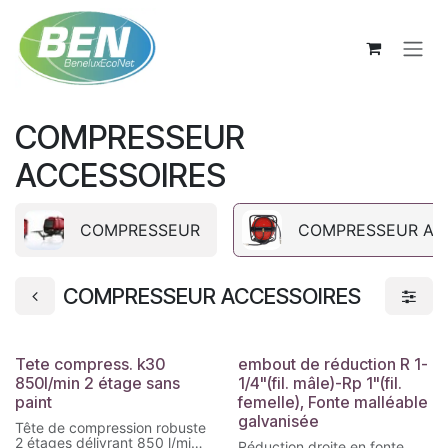
Se rendre au contenu
COMPRESSEUR
ACCESSOIRES
COMPRESSEUR
COMPRESSEUR AC
COMPRESSEUR ACCESSOIRES
Tete compress. k30
embout de réduction R 1-
850l/min 2 étage sans
1/4"(fil. mâle)-Rp 1"(fil.
paint
femelle), Fonte malléable
galvanisée
Tête de compression robuste
2 étages délivrant 850 l/min,
Réduction droite en fonte