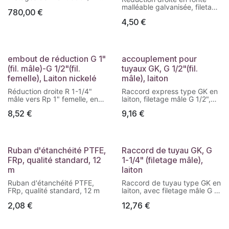
idéale pour des applications
malléable galvanisée, filetage
780,00
€
intensives. Version brute
mâle R 1-1/4" vers filetage
(sans peinture).
4,50
€
femelle Rp 1", pour
adaptation sur réseaux de
fluides sous pression.
embout de réduction G 1"
accouplement pour
(fil. mâle)-G 1/2"(fil.
tuyaux GK, G 1/2"(fil.
femelle), Laiton nickelé
mâle), laiton
Réduction droite R 1-1/4"
Raccord express type GK en
mâle vers Rp 1" femelle, en
laiton, filetage mâle G 1/2",
fonte malléable galvanisée,
pour une connexion rapide et
8,52
€
9,16
€
pour adaptation sur réseaux
fiable dans les installations à
hydrauliques ou
air ou à eau.
pneumatiques.
Ruban d'étanchéité PTFE,
Raccord de tuyau GK, G
FRp, qualité standard, 12
1-1/4" (filetage mâle),
m
laiton
Ruban d'étanchéité PTFE,
Raccord de tuyau type GK en
FRp, qualité standard, 12 m
laiton, avec filetage mâle G 1-
1/4", modèle GKA 114 MS,
2,08
€
12,76
€
pour applications industrielles
ou agricoles.