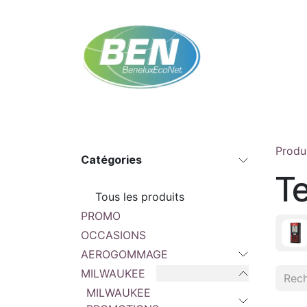
Se rendre au contenu
Accueil
Boutique
Rendez-vous
Contac
Produ
Catégories
Te
Tous les produits
PROMO
OCCASIONS
AEROGOMMAGE
MILWAUKEE
MILWAUKEE