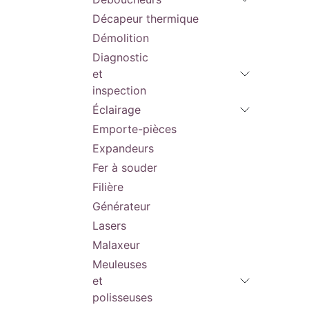
longue
Batter
Eclaira
Décapeur thermique
la zone
Utilisa
Démolition
Interfa
simplif
Diagnostic
adapté
Livrée 
et
électri
inspection
N° art
Éclairage
Type d
Fourni
Emporte-pièces
transp
Livré 
Expandeurs
test, 2
Varian
Fer à souder
Poids a
Filière
0.30 (
Batter
Générateur
Lasers
Malaxeur
Meuleuses
et
polisseuses