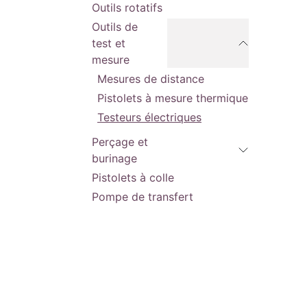
Outils rotatifs
Outils de
test et
mesure
Mesures de distance
Pistolets à mesure thermique
Testeurs électriques
Perçage et
burinage
Pistolets à colle
Pompe de transfert
Pompes à graisse
Pompe Hydraulique
Ponçage
Radios
Rectifieuse à pneumatiques