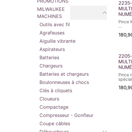
PROMOTIONS
2235-
MULT
MILWAUKEE
NUMÉ
MACHINES
Pince 
Outils avec fil
Systè
Agrafeuses
180,9
mesure
CAT II
Aiguille vibrante
sécurit
Renfor
Aspirateurs
pour u
2205-
Batteries
et une 
MULT
main
Chargeurs
Eclair
NUMÉ
Utilisa
Batteries et chargeurs
Pince 
Facili
spécial
Livrée 
Boulonneuses à chocs
et 2 ba
180,9
Systè
Grip p
Clés à cliquets
mesure
Contra
N° art
Cloueurs
facilit
Type d
Détect
Fourni
Compactage
CAT II
box fo
V pour
Livré a
Compresseur - Gonfleur
Boîtie
Varian
Coupe câbles
meilleu
Poids a
une du
0.30 (
Déboucheurs