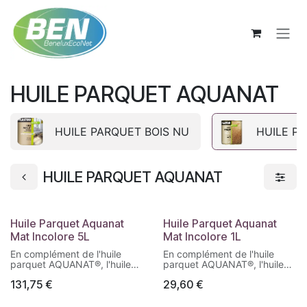
Se rendre au contenu
HUILE PARQUET AQUANAT
HUILE PARQUET BOIS NU
HUILE P
HUILE PARQUET AQUANAT
Huile Parquet Aquanat
Huile Parquet Aquanat
Mat Incolore 5L
Mat Incolore 1L
En complément de l'huile
En complément de l'huile
parquet AQUANAT®, l'huile
parquet AQUANAT®, l'huile
d'entretien AQUANAT®
d'entretien AQUANAT®
131,75
€
29,60
€
permet de régénérer et
permet de régénérer et
raviver tous types de
raviver tous types de
parquets préalablement
parquets préalablement