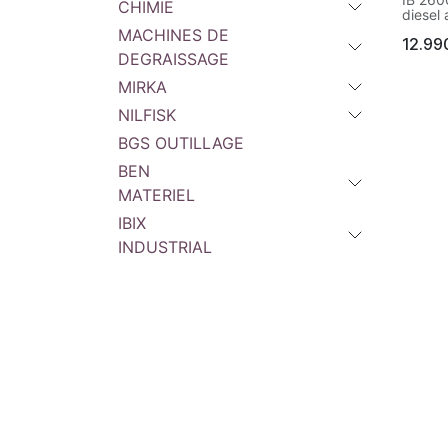
CHIMIE
diesel 
sur ro
MACHINES DE
12.99
DEGRAISSAGE
Compre
monté 
MIRKA
d’un aé
air co
NILFISK
Débit 
pressi
BGS OUTILLAGE
pour le
mobile
BEN
constan
MATERIEL
Homol
remorq
IBIX
robust
INDUSTRIAL