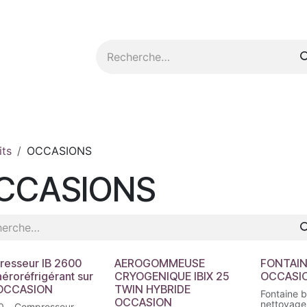
tez-nous
its
OCCASIONS
CCASIONS
esseur IB 2600
AEROGOMMEUSE
FONTAI
éroréfrigérant sur
CRYOGENIQUE IBIX 25
OCCASI
 OCCASION
TWIN HYBRIDE
Fontaine b
OCCASION
nettoyag
0 – Compresseur