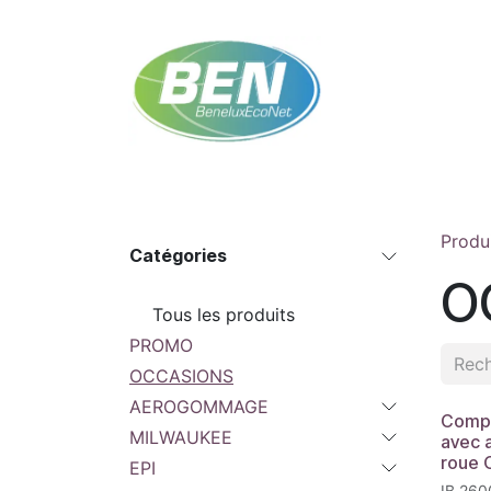
Se rendre au contenu
Accueil
Boutique
Rendez-vous
Contac
Produ
Catégories
O
Tous les produits
PROMO
OCCASIONS
AEROGOMMAGE
Compr
MILWAUKEE
avec a
roue
EPI
IB 260