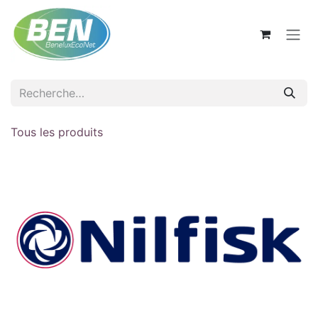
Se rendre au contenu
Tous les produits