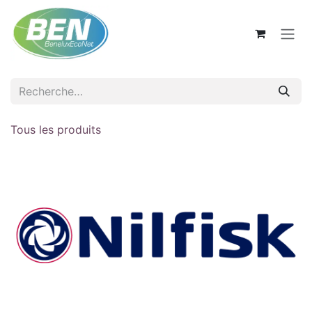
Se rendre au contenu
Tous les produits