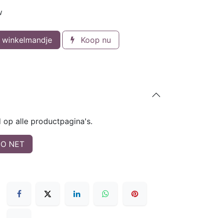
w
 winkelmandje
Koop nu
op alle productpagina's.
O NET