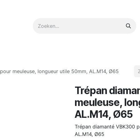
ntact op met ons
pour meuleuse, longueur utile 50mm, AL.M14, Ø65
Trépan diama
meuleuse, lon
AL.M14, Ø65
Trépan diamanté VBK300 po
AL.M14, Ø65