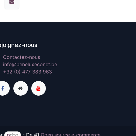
ejoignez-nous
Contactez-nous
info@beneluxeconet.be
+32 (0) 477 383 963
or
- De #1
Open source e-commerce