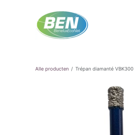
Overslaan naar inhoud
Startpagina
Winkel
Afspraak
Neem co
Alle producten
Trépan diamanté VBK300 