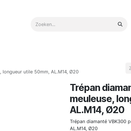
ntact op met ons
 longueur utile 50mm, AL.M14, Ø20
Trépan diama
meuleuse, lon
AL.M14, Ø20
Trépan diamanté VBK300 po
AL.M14, Ø20