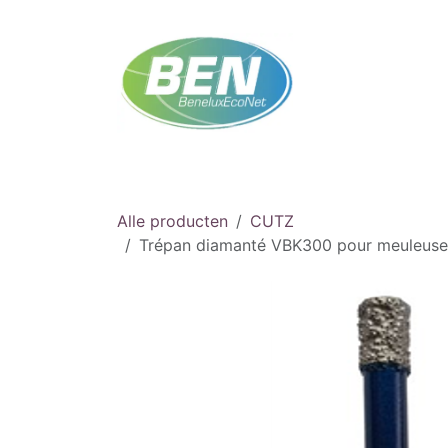
Overslaan naar inhoud
Startpagina
Winkel
Afspraak
Neem co
Alle producten
CUTZ
Trépan diamanté VBK300 pour meuleuse,