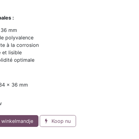
ales :
t 36 mm
de polyvalence
nte à la corrosion
et lisible
lidité optimale
e 34 × 36 mm
w
 winkelmandje
Koop nu