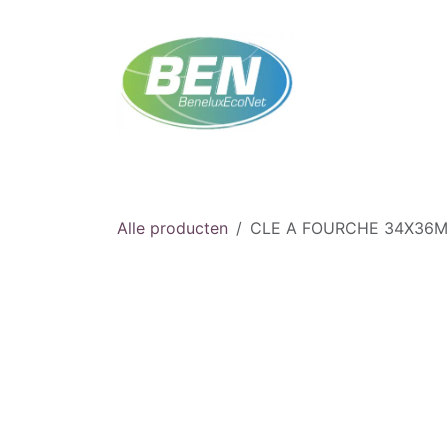
Overslaan naar inhoud
Startpagina
Winkel
Afspraak
Neem co
Alle producten
CLE A FOURCHE 34X36