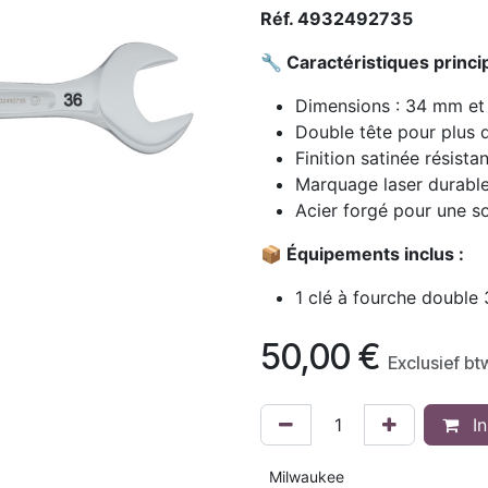
Réf. 4932492735
🔧 Caractéristiques princip
Dimensions : 34 mm e
Double tête pour plus 
Finition satinée résista
Marquage laser durable 
Acier forgé pour une so
📦 Équipements inclus :
1 clé à fourche doubl
50,00
€
Exclusief bt
In
Milwaukee